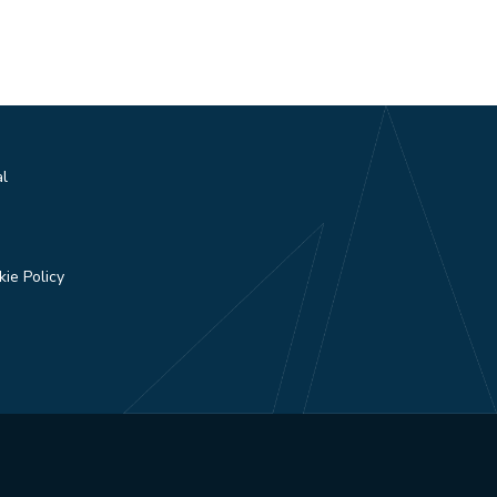
al
ie Policy